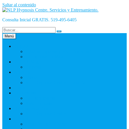
Saltar al contenido
Consulta Inicial GRATIS. 519-495-6405
Menú
INICiO
¿Qué es Hipnosis y cómo funciona?
La Hipnosis Es Mala
INICIO-Blog
Empresa
Nosotros
Olivier
NLP Hypnosis Centre – Garantía
English
La Hipnosis
La Hipnoterapia
Auto Hipnosis
Hipnosis Para Éxito
NLP Hypnosis Centre
Contacto
Hoja_De_Info_Cliente