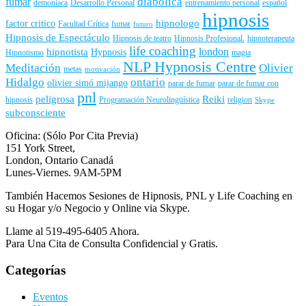
diabolica
fumar
demoniaca
Desarrollo Personal
entrenamiento personal
español
hipnosis
hipnologo
factor critico
Facultad Crítica
fumar
futuro
Hipnosis de Espectáculo
Hipnosis de teatro
Hipnosis Profesional.
hipnoterapeuta
life coaching
london
hipnotista
Hypnosis
Hipnotismo
magia
NLP Hypnosis Centre
Meditación
Olivier
metas
motivación
Hidalgo
ontario
olivier simó mijango
parar de fumar
parar de fumar con
pnl
peligrosa
Reiki
hipnosis
Programación Neurolingüística
religion
Skype
subconsciente
Oficina: (Sólo Por Cita Previa)
151 York Street,
London, Ontario Canadá
Lunes-Viernes. 9AM-5PM
También Hacemos Sesiones de Hipnosis, PNL y Life Coaching en
su Hogar y/o Negocio y Online via Skype.
Llame al 519-495-6405 Ahora.
Para Una Cita de Consulta Confidencial y Gratis.
Categorías
Eventos