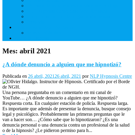
Derechos de Cliente
Términos de usos de nuestros sitios web y blogs.
NLP Hypnosis Centre Sitio Web Renuncia
Compromiso mutuo de no grabación de sesión
Privacidad
Hipnosis Para Dejar De Fumar
Servicio Voluntario
Aprenda Hipnosis
Mes:
abril 2021
¿A dónde denuncio a alguien que me hipnotizó?
Publicada en
26 abril, 2021
26 abril, 2021
por
NLP Hypnosis Centre
Una persona preguntaba en un comentario en mi canal de
YouTube… ¿A dónde denuncio a alguien que me hipnotizó?
Respuesta corta. En cualquier estación de policía. Respuesta larga.
Es importante que además de presentar la denuncia, busque consejo
legal y psicológico. Probablemente las primeras preguntas que le
van a hacer son… ¿Cómo sabe que lo hipnotizaron? ¿Es una
denuncia personal o una denuncia contra un profesional de la salud
o de la hipnosis? ¿Le pidieron permiso para h...