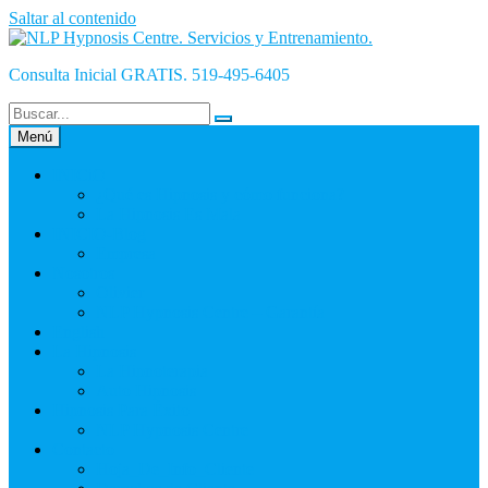
Saltar al contenido
Consulta Inicial GRATIS. 519-495-6405
Menú
INICiO
¿Qué es Hipnosis y cómo funciona?
La Hipnosis Es Mala
INICIO-Blog
Empresa
Nosotros
Olivier
NLP Hypnosis Centre – Garantía
English
La Hipnosis
La Hipnoterapia
Auto Hipnosis
Hipnosis Para Éxito
NLP Hypnosis Centre
Contacto
Hoja_De_Info_Cliente