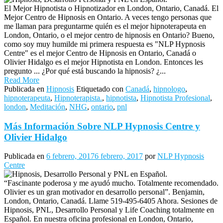
El Mejor Hipnotista o Hipnotizador en London, Ontario, Canadá. El
Mejor Centro de Hipnosis en Ontario. A veces tengo personas que
me llaman para preguntarme quién es el mejor hipnoterapeuta en
London, Ontario, o el mejor centro de hipnosis en Ontario? Bueno,
como soy muy humilde mi primera respuesta es "NLP Hypnosis
Centre" es el mejor Centro de Hipnosis en Ontario, Canadá o
Olivier Hidalgo es el mejor Hipnotista en London. Entonces les
pregunto ... ¿Por qué está buscando la hipnosis? ¿...
Read More
Publicada en
Hipnosis
Etiquetado con
Canadá
,
hipnologo
,
hipnoterapeuta
,
Hipnoterapista.
,
hipnotista
,
Hipnotista Profesional
,
london
,
Meditación
,
NHG
,
ontario
,
pnl
Más Información Sobre NLP Hypnosis Centre y
Olivier Hidalgo
Publicada en
6 febrero, 2017
6 febrero, 2017
por
NLP Hypnosis
Centre
“Fascinante poderosa y me ayudó mucho. Totalmente recomendado.
Olivier es un gran motivador en desarrollo personal”. Benjamin,
London, Ontario, Canadá. Llame 519-495-6405 Ahora. Sesiones de
Hipnosis, PNL, Desarrollo Personal y Life Coaching totalmente en
Español. En nuestra oficina profesional en London, Ontario,