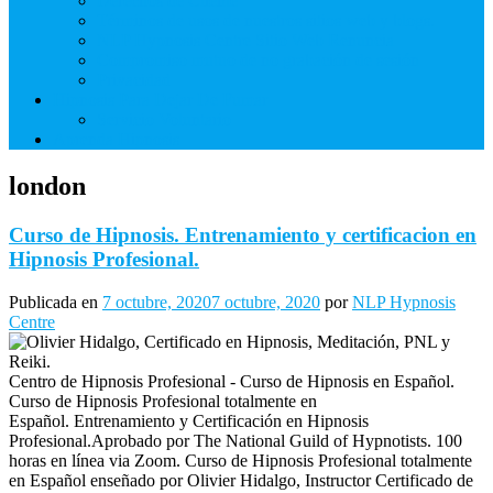
Derechos de Cliente
Términos de usos de nuestros sitios web y blogs.
NLP Hypnosis Centre Sitio Web Renuncia
Compromiso mutuo de no grabación de sesión
Privacidad
Hipnosis Para Dejar De Fumar
Servicio Voluntario
Aprenda Hipnosis
london
Curso de Hipnosis. Entrenamiento y certificacion en
Hipnosis Profesional.
Publicada en
7 octubre, 2020
7 octubre, 2020
por
NLP Hypnosis
Centre
Centro de Hipnosis Profesional - Curso de Hipnosis en Español.
Curso de Hipnosis Profesional totalmente en
Español. Entrenamiento y Certificación en Hipnosis
Profesional.Aprobado por The National Guild of Hypnotists. 100
horas en línea via Zoom. Curso de Hipnosis Profesional totalmente
en Español enseñado por Olivier Hidalgo, Instructor Certificado de