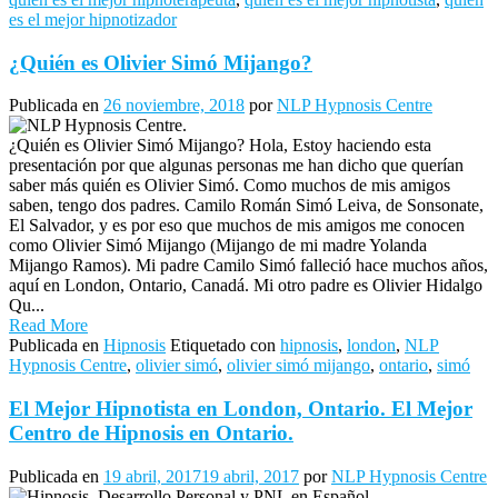
es el mejor hipnotizador
¿Quién es Olivier Simó Mijango?
Publicada en
26 noviembre, 2018
por
NLP Hypnosis Centre
¿Quién es Olivier Simó Mijango? Hola, Estoy haciendo esta
presentación por que algunas personas me han dicho que querían
saber más quién es Olivier Simó. Como muchos de mis amigos
saben, tengo dos padres. Camilo Román Simó Leiva, de Sonsonate,
El Salvador, y es por eso que muchos de mis amigos me conocen
como Olivier Simó Mijango (Mijango de mi madre Yolanda
Mijango Ramos). Mi padre Camilo Simó falleció hace muchos años,
aquí en London, Ontario, Canadá. Mi otro padre es Olivier Hidalgo
Qu...
Read More
Publicada en
Hipnosis
Etiquetado con
hipnosis
,
london
,
NLP
Hypnosis Centre
,
olivier simó
,
olivier simó mijango
,
ontario
,
simó
El Mejor Hipnotista en London, Ontario. El Mejor
Centro de Hipnosis en Ontario.
Publicada en
19 abril, 2017
19 abril, 2017
por
NLP Hypnosis Centre