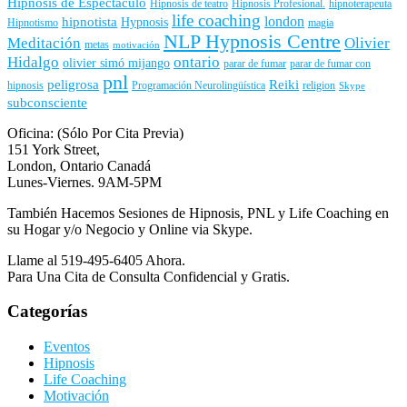
Hipnosis de Espectáculo
Hipnosis de teatro
Hipnosis Profesional.
hipnoterapeuta
life coaching
london
hipnotista
Hypnosis
Hipnotismo
magia
NLP Hypnosis Centre
Meditación
Olivier
metas
motivación
Hidalgo
ontario
olivier simó mijango
parar de fumar
parar de fumar con
pnl
peligrosa
Reiki
hipnosis
Programación Neurolingüística
religion
Skype
subconsciente
Oficina: (Sólo Por Cita Previa)
151 York Street,
London, Ontario Canadá
Lunes-Viernes. 9AM-5PM
También Hacemos Sesiones de Hipnosis, PNL y Life Coaching en
su Hogar y/o Negocio y Online via Skype.
Llame al 519-495-6405 Ahora.
Para Una Cita de Consulta Confidencial y Gratis.
Categorías
Eventos
Hipnosis
Life Coaching
Motivación