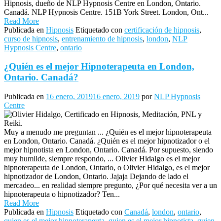
Hipnosis, dueño de NLP Hypnosis Centre en London, Ontario.
Canadá. NLP Hypnosis Centre. 151B York Street. London, Ont...
Read More
Publicada en
Hipnosis
Etiquetado con
certificación de hipnosis
,
curso de hipnosis
,
entrenamiento de hipnosis
,
london
,
NLP
Hypnosis Centre
,
ontario
¿Quién es el mejor Hipnoterapeuta en London,
Ontario. Canadá?
Publicada en
16 enero, 2019
16 enero, 2019
por
NLP Hypnosis
Centre
Muy a menudo me preguntan ... ¿Quién es el mejor hipnoterapeuta
en London, Ontario. Canadá. ¿Quién es el mejor hipnotizador o el
mejor hipnotista en London, Ontario. Canadá. Por supuesto, siendo
muy humilde, siempre respondo, ... Olivier Hidalgo es el mejor
hipnoterapeuta de London, Ontario, o Olivier Hidalgo, es el mejor
hipnotizador de London, Ontario. Jajaja Dejando de lado el
mercadeo... en realidad siempre pregunto, ¿Por qué necesita ver a un
hipnoterapeuta o hipnotizador? Ten...
Read More
Publicada en
Hipnosis
Etiquetado con
Canadá
,
london
,
ontario
,
quien es el mejor hipnoterapeuta
,
quien es el mejor hipnotista
,
quien