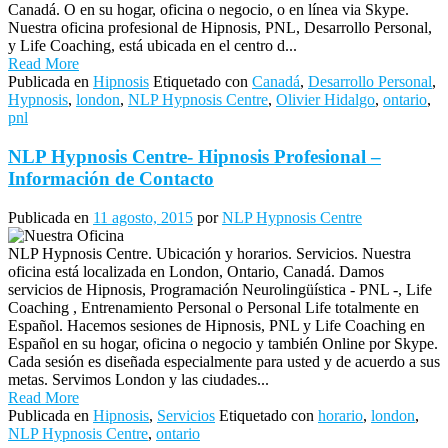
Canadá. O en su hogar, oficina o negocio, o en línea via Skype.
Nuestra oficina profesional de Hipnosis, PNL, Desarrollo Personal,
y Life Coaching, está ubicada en el centro d...
Read More
Publicada en
Hipnosis
Etiquetado con
Canadá
,
Desarrollo Personal
,
Hypnosis
,
london
,
NLP Hypnosis Centre
,
Olivier Hidalgo
,
ontario
,
pnl
NLP Hypnosis Centre- Hipnosis Profesional –
Información de Contacto
Publicada en
11 agosto, 2015
por
NLP Hypnosis Centre
NLP Hypnosis Centre. Ubicación y horarios. Servicios. Nuestra
oficina está localizada en London, Ontario, Canadá. Damos
servicios de Hipnosis, Programación Neurolingüística - PNL -, Life
Coaching , Entrenamiento Personal o Personal Life totalmente en
Español. Hacemos sesiones de Hipnosis, PNL y Life Coaching en
Español en su hogar, oficina o negocio y también Online por Skype.
Cada sesión es diseñada especialmente para usted y de acuerdo a sus
metas. Servimos London y las ciudades...
Read More
Publicada en
Hipnosis
,
Servicios
Etiquetado con
horario
,
london
,
NLP Hypnosis Centre
,
ontario