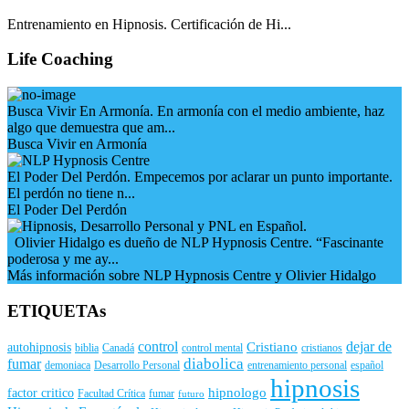
Entrenamiento en Hipnosis. Certificación de Hi...
Life Coaching
Busca Vivir En Armonía. En armonía con el medio ambiente, haz
algo que demuestra que am...
Busca Vivir en Armonía
El Poder Del Perdón. Empecemos por aclarar un punto importante.
El perdón no tiene n...
El Poder Del Perdón
Olivier Hidalgo es dueño de NLP Hypnosis Centre. “Fascinante
poderosa y me ay...
Más información sobre NLP Hypnosis Centre y Olivier Hidalgo
ETIQUETAs
control
dejar de
Cristiano
autohipnosis
biblia
Canadá
control mental
cristianos
diabolica
fumar
demoniaca
Desarrollo Personal
entrenamiento personal
español
hipnosis
hipnologo
factor critico
Facultad Crítica
fumar
futuro