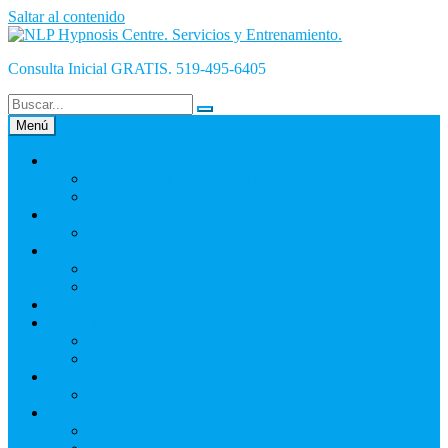
Saltar al contenido
Consulta Inicial GRATIS. 519-495-6405
Menú
INICiO
¿Qué es Hipnosis y cómo funciona?
La Hipnosis Es Mala
INICIO-Blog
Empresa
Nosotros
Olivier
NLP Hypnosis Centre – Garantía
English
La Hipnosis
La Hipnoterapia
Auto Hipnosis
Hipnosis Para Éxito
NLP Hypnosis Centre
Contacto
Hoja_De_Info_Cliente