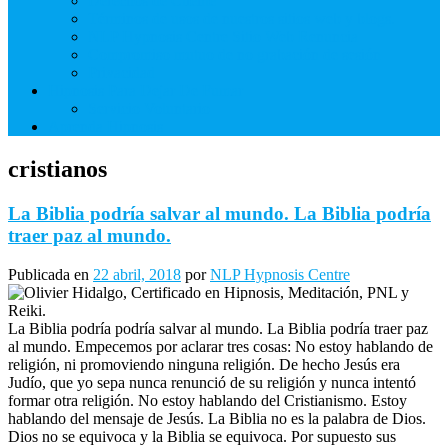
Derechos de Cliente
Términos de usos de nuestros sitios web y blogs.
NLP Hypnosis Centre Sitio Web Renuncia
Compromiso mutuo de no grabación de sesión
Privacidad
Hipnosis Para Dejar De Fumar
Servicio Voluntario
Aprenda Hipnosis
cristianos
La Biblia podría salvar al mundo. La Biblia podría
traer paz al mundo.
Publicada en
22 abril, 2018
por
NLP Hypnosis Centre
La Biblia podría podría salvar al mundo. La Biblia podría traer paz
al mundo. Empecemos por aclarar tres cosas: No estoy hablando de
religión, ni promoviendo ninguna religión. De hecho Jesús era
Judío, que yo sepa nunca renunció de su religión y nunca intentó
formar otra religión. No estoy hablando del Cristianismo. Estoy
hablando del mensaje de Jesús. La Biblia no es la palabra de Dios.
Dios no se equivoca y la Biblia se equivoca. Por supuesto sus