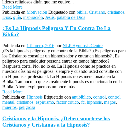
líderes religiosos dirán que me equivo...
Read More
Publicada en
Motivación
Etiquetado con
biblia
,
Cristiano
,
cristianos
,
Dios
,
guía
,
inspiración
,
Jesús
,
palabra de Dios
¿Es La Hipnosis Peligrosa Y En Contra De La
Biblia?
Publicada en
1 febrero, 2016
por
NLP Hypnosis Centre
¿Es la hipnosis peligrosa y en contra de la Biblia? ¿Es peligroso para
los Cristianos consultar un hipnotizador y entrar en hipnosis? ¿Es
peligroso para cualquier persona entrar en trance hipnótico?
Respuesta corta. No, no lo es. La Hipnosis como se practica en
nuestros días no es peligrosa, siempre y cuando usted consulte con
un Hipnotista profesional. La Hipnosis no es mencionada en la
Biblia. Tampoco lo que es realmente hipnosis es mencionado en la
Biblia. Ahora expliquemos un poco más....
Read More
Publicada en
Hipnosis
Etiquetado con
antibíblico
,
control
,
control
mental
,
cristianos
,
espirtismo
,
factor critico
,
fc
,
hipnosis
,
magos
,
muertos
,
peligrosa
Cristianos y la Hipnosis. ¿Deben someterse los
Cristianos y Cristianas a la Hipnosis?