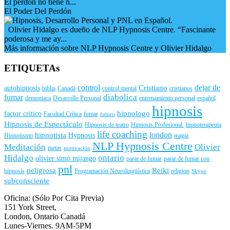
El perdón no tiene n...
El Poder Del Perdón
Olivier Hidalgo es dueño de NLP Hypnosis Centre. “Fascinante
poderosa y me ay...
Más información sobre NLP Hypnosis Centre y Olivier Hidalgo
ETIQUETAs
control
dejar de
Cristiano
autohipnosis
biblia
Canadá
control mental
cristianos
diabolica
fumar
demoniaca
Desarrollo Personal
entrenamiento personal
español
hipnosis
hipnologo
factor critico
Facultad Crítica
fumar
futuro
Hipnosis de Espectáculo
Hipnosis de teatro
Hipnosis Profesional.
hipnoterapeuta
life coaching
london
hipnotista
Hypnosis
Hipnotismo
magia
NLP Hypnosis Centre
Meditación
Olivier
metas
motivación
Hidalgo
ontario
olivier simó mijango
parar de fumar
parar de fumar con
pnl
peligrosa
Reiki
hipnosis
Programación Neurolingüística
religion
Skype
subconsciente
Oficina: (Sólo Por Cita Previa)
151 York Street,
London, Ontario Canadá
Lunes-Viernes. 9AM-5PM