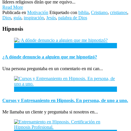
líderes religiosos dirán que me equivo...
Read More
Publicada en
Motivación
Etiquetado con
biblia
,
Cristiano
,
cristianos
,
Dios
,
guía
,
inspiración
,
Jesús
,
palabra de Dios
Hipnosis
26
Abr
¿A dónde denuncio a alguien que me hipnotizó?
Una persona preguntaba en un comentario en mi can...
26
Ene
Cursos y Entrenaniento en Hipnosis. En persona, de uno a uno.
Me llamaba un cliente y preguntaba si nosotros en...