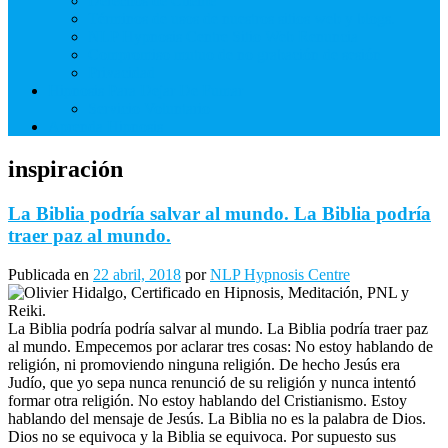
Derechos de Cliente
Términos de usos de nuestros sitios web y blogs.
NLP Hypnosis Centre Sitio Web Renuncia
Compromiso mutuo de no grabación de sesión
Privacidad
Hipnosis Para Dejar De Fumar
Servicio Voluntario
Aprenda Hipnosis
inspiración
La Biblia podría salvar al mundo. La Biblia podría
traer paz al mundo.
Publicada en
22 abril, 2018
por
NLP Hypnosis Centre
La Biblia podría podría salvar al mundo. La Biblia podría traer paz
al mundo. Empecemos por aclarar tres cosas: No estoy hablando de
religión, ni promoviendo ninguna religión. De hecho Jesús era
Judío, que yo sepa nunca renunció de su religión y nunca intentó
formar otra religión. No estoy hablando del Cristianismo. Estoy
hablando del mensaje de Jesús. La Biblia no es la palabra de Dios.
Dios no se equivoca y la Biblia se equivoca. Por supuesto sus