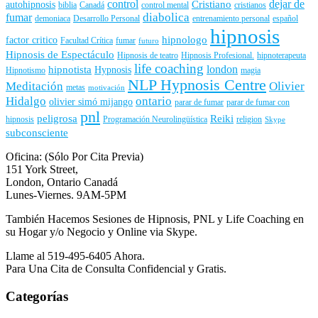
control
dejar de
Cristiano
autohipnosis
biblia
Canadá
control mental
cristianos
diabolica
fumar
demoniaca
Desarrollo Personal
entrenamiento personal
español
hipnosis
hipnologo
factor critico
Facultad Crítica
fumar
futuro
Hipnosis de Espectáculo
Hipnosis de teatro
Hipnosis Profesional.
hipnoterapeuta
life coaching
london
hipnotista
Hypnosis
Hipnotismo
magia
NLP Hypnosis Centre
Meditación
Olivier
metas
motivación
Hidalgo
ontario
olivier simó mijango
parar de fumar
parar de fumar con
pnl
peligrosa
Reiki
hipnosis
Programación Neurolingüística
religion
Skype
subconsciente
Oficina: (Sólo Por Cita Previa)
151 York Street,
London, Ontario Canadá
Lunes-Viernes. 9AM-5PM
También Hacemos Sesiones de Hipnosis, PNL y Life Coaching en
su Hogar y/o Negocio y Online via Skype.
Llame al 519-495-6405 Ahora.
Para Una Cita de Consulta Confidencial y Gratis.
Categorías