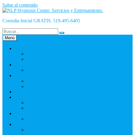
Saltar al contenido
Consulta Inicial GRATIS. 519-495-6405
Menú
INICiO
¿Qué es Hipnosis y cómo funciona?
La Hipnosis Es Mala
INICIO-Blog
Empresa
Nosotros
Olivier
NLP Hypnosis Centre – Garantía
English
La Hipnosis
La Hipnoterapia
Auto Hipnosis
Hipnosis Para Éxito
NLP Hypnosis Centre
Contacto
Hoja_De_Info_Cliente