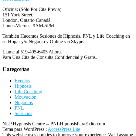
Oficina: (Sólo Por Cita Previa)
151 York Street,
London, Ontario Canadá
Lunes-Viernes. 9AM-5PM
También Hacemos Sesiones de Hipnosis, PNL y Life Coaching en
su Hogar y/o Negocio y Online via Skype.
Llame al 519-495-6405 Ahora.
Para Una Cita de Consulta Confidencial y Gratis.
Categorías
Eventos
Hipnosis
Life Coaching
Motivación
Negocios
PNL
Servicios
NLP Hypnosis Centre -- PNLHipnosisParaExito.com
Tema para WordPress
:
AccessPress Lite
This website uses cookies to improve your experience. We'll assume