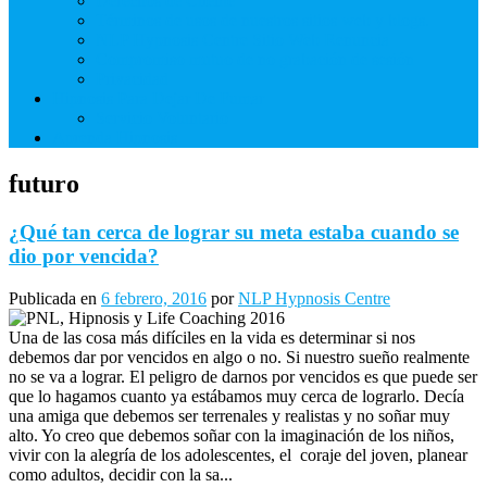
Derechos de Cliente
Términos de usos de nuestros sitios web y blogs.
NLP Hypnosis Centre Sitio Web Renuncia
Compromiso mutuo de no grabación de sesión
Privacidad
Hipnosis Para Dejar De Fumar
Servicio Voluntario
Aprenda Hipnosis
futuro
¿Qué tan cerca de lograr su meta estaba cuando se
dio por vencida?
Publicada en
6 febrero, 2016
por
NLP Hypnosis Centre
Una de las cosa más difíciles en la vida es determinar si nos
debemos dar por vencidos en algo o no. Si nuestro sueño realmente
no se va a lograr. El peligro de darnos por vencidos es que puede ser
que lo hagamos cuanto ya estábamos muy cerca de lograrlo. Decía
una amiga que debemos ser terrenales y realistas y no soñar muy
alto. Yo creo que debemos soñar con la imaginación de los niños,
vivir con la alegría de los adolescentes, el coraje del joven, planear
como adultos, decidir con la sa...