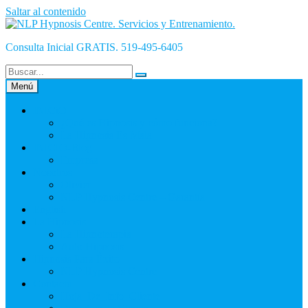
Saltar al contenido
Consulta Inicial GRATIS. 519-495-6405
Menú
INICiO
¿Qué es Hipnosis y cómo funciona?
La Hipnosis Es Mala
INICIO-Blog
Empresa
Nosotros
Olivier
NLP Hypnosis Centre – Garantía
English
La Hipnosis
La Hipnoterapia
Auto Hipnosis
Hipnosis Para Éxito
NLP Hypnosis Centre
Contacto
Hoja_De_Info_Cliente