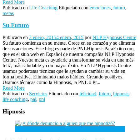
Read More
Publicada en
Life Coaching
Etiquetado con
emociones
,
futuro
,
metas
Su Futuro
Publicada en
3 enero, 2015
4 enero, 2015
por
NLP Hypnosis Centre
Su futuro comienza en su mente. Crece en su corazón y se alimenta
de sus acciones. Este blog es parte de PNLHipnosisParaExito.com,
que es el sitio web en Español de nuestra compañía NLP Hypnosis
Centre. Nuestra meta es ayudarle a transformar su vida en una más
feliz, más saludable y con mayor éxito. En NLP Hypnosis Centre
usamos poderosas técnicas que le ayudan a cambiar su vida en
forma positiva. Eliminando malos hábitos. Creando positivos.
Usamos técnicas como la Hipnosis, la PNL o Pr...
Read More
Publicada en
Servicios
Etiquetado con
felicidad
,
futuro
,
hipnosis
,
life coaching
,
pal
,
pnl
Hipnosis
26
Abr