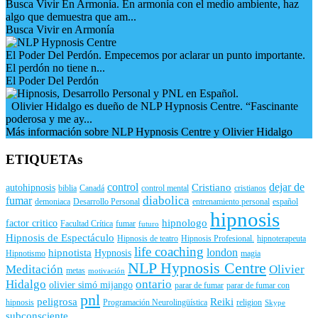
Busca Vivir En Armonía. En armonía con el medio ambiente, haz
algo que demuestra que am...
Busca Vivir en Armonía
El Poder Del Perdón. Empecemos por aclarar un punto importante.
El perdón no tiene n...
El Poder Del Perdón
Olivier Hidalgo es dueño de NLP Hypnosis Centre. “Fascinante
poderosa y me ay...
Más información sobre NLP Hypnosis Centre y Olivier Hidalgo
ETIQUETAs
control
dejar de
Cristiano
autohipnosis
biblia
Canadá
control mental
cristianos
diabolica
fumar
demoniaca
Desarrollo Personal
entrenamiento personal
español
hipnosis
hipnologo
factor critico
Facultad Crítica
fumar
futuro
Hipnosis de Espectáculo
Hipnosis de teatro
Hipnosis Profesional.
hipnoterapeuta
life coaching
london
hipnotista
Hypnosis
Hipnotismo
magia
NLP Hypnosis Centre
Meditación
Olivier
metas
motivación
Hidalgo
ontario
olivier simó mijango
parar de fumar
parar de fumar con
pnl
peligrosa
Reiki
hipnosis
Programación Neurolingüística
religion
Skype
subconsciente