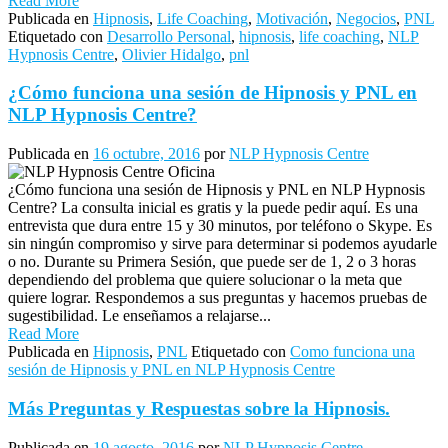
Read More
Publicada en
Hipnosis
,
Life Coaching
,
Motivación
,
Negocios
,
PNL
Etiquetado con
Desarrollo Personal
,
hipnosis
,
life coaching
,
NLP
Hypnosis Centre
,
Olivier Hidalgo
,
pnl
¿Cómo funciona una sesión de Hipnosis y PNL en
NLP Hypnosis Centre?
Publicada en
16 octubre, 2016
por
NLP Hypnosis Centre
¿Cómo funciona una sesión de Hipnosis y PNL en NLP Hypnosis
Centre? La consulta inicial es gratis y la puede pedir aquí. Es una
entrevista que dura entre 15 y 30 minutos, por teléfono o Skype. Es
sin ningún compromiso y sirve para determinar si podemos ayudarle
o no. Durante su Primera Sesión, que puede ser de 1, 2 o 3 horas
dependiendo del problema que quiere solucionar o la meta que
quiere lograr. Respondemos a sus preguntas y hacemos pruebas de
sugestibilidad. Le enseñamos a relajarse...
Read More
Publicada en
Hipnosis
,
PNL
Etiquetado con
Como funciona una
sesión de Hipnosis y PNL en NLP Hypnosis Centre
Más Preguntas y Respuestas sobre la Hipnosis.
Publicada en
19 agosto, 2016
por
NLP Hypnosis Centre