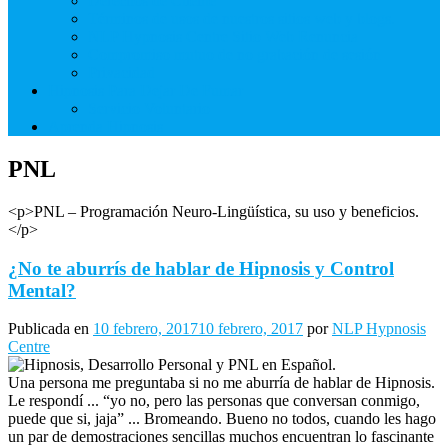
Derechos de Cliente
Términos de usos de nuestros sitios web y blogs.
NLP Hypnosis Centre Sitio Web Renuncia
Compromiso mutuo de no grabación de sesión
Privacidad
Hipnosis Para Dejar De Fumar
Servicio Voluntario
Aprenda Hipnosis
PNL
<p>PNL – Programación Neuro-Lingüística, su uso y beneficios.
</p>
¿No te aburrís de hablar de Hipnosis y Control
Mental?
Publicada en
10 febrero, 2017
10 febrero, 2017
por
NLP Hypnosis
Centre
Una persona me preguntaba si no me aburría de hablar de Hipnosis.
Le respondí ... “yo no, pero las personas que conversan conmigo,
puede que si, jaja” ... Bromeando. Bueno no todos, cuando les hago
un par de demostraciones sencillas muchos encuentran lo fascinante