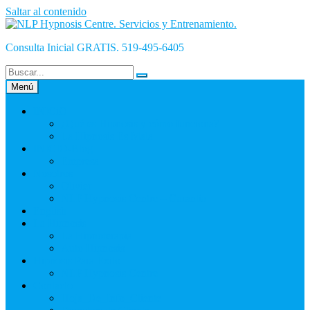
Saltar al contenido
Consulta Inicial GRATIS. 519-495-6405
Menú
INICiO
¿Qué es Hipnosis y cómo funciona?
La Hipnosis Es Mala
INICIO-Blog
Empresa
Nosotros
Olivier
NLP Hypnosis Centre – Garantía
English
La Hipnosis
La Hipnoterapia
Auto Hipnosis
Hipnosis Para Éxito
NLP Hypnosis Centre
Contacto
Hoja_De_Info_Cliente