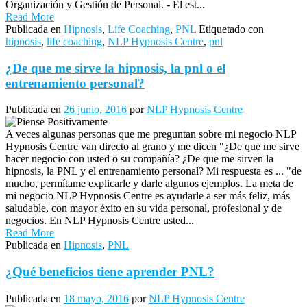
Organización y Gestión de Personal. - El est...
Read More
Publicada en
Hipnosis
,
Life Coaching
,
PNL
Etiquetado con
hipnosis
,
life coaching
,
NLP Hypnosis Centre
,
pnl
¿De que me sirve la hipnosis, la pnl o el
entrenamiento personal?
Publicada en
26 junio, 2016
por
NLP Hypnosis Centre
A veces algunas personas que me preguntan sobre mi negocio NLP
Hypnosis Centre van directo al grano y me dicen "¿De que me sirve
hacer negocio con usted o su compañía? ¿De que me sirven la
hipnosis, la PNL y el entrenamiento personal? Mi respuesta es ... "de
mucho, permítame explicarle y darle algunos ejemplos. La meta de
mi negocio NLP Hypnosis Centre es ayudarle a ser más feliz, más
saludable, con mayor éxito en su vida personal, profesional y de
negocios. En NLP Hypnosis Centre usted...
Read More
Publicada en
Hipnosis
,
PNL
¿Qué beneficios tiene aprender PNL?
Publicada en
18 mayo, 2016
por
NLP Hypnosis Centre