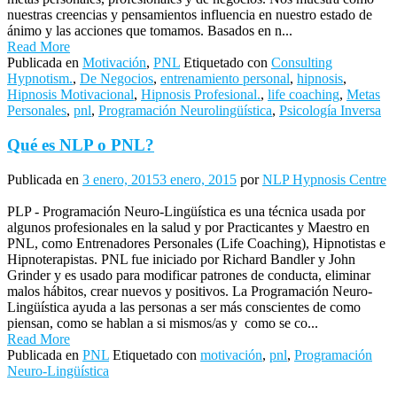
nuestras creencias y pensamientos influencia en nuestro estado de
ánimo y las acciones que tomamos. Basados en n...
Read More
Publicada en
Motivación
,
PNL
Etiquetado con
Consulting
Hypnotism.
,
De Negocios
,
entrenamiento personal
,
hipnosis
,
Hipnosis Motivacional
,
Hipnosis Profesional.
,
life coaching
,
Metas
Personales
,
pnl
,
Programación Neurolingüística
,
Psicología Inversa
Qué es NLP o PNL?
Publicada en
3 enero, 2015
3 enero, 2015
por
NLP Hypnosis Centre
PLP - Programación Neuro-Lingüística es una técnica usada por
algunos profesionales en la salud y por Practicantes y Maestro en
PNL, como Entrenadores Personales (Life Coaching), Hipnotistas e
Hipnoterapistas. PNL fue iniciado por Richard Bandler y John
Grinder y es usado para modificar patrones de conducta, eliminar
malos hábitos, crear nuevos y positivos. La Programación Neuro-
Lingüística ayuda a las personas a ser más conscientes de como
piensan, como se hablan a si mismos/as y como se co...
Read More
Publicada en
PNL
Etiquetado con
motivación
,
pnl
,
Programación
Neuro-Lingüística