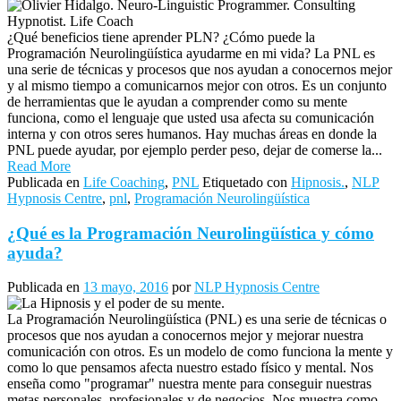
¿Qué beneficios tiene aprender PLN? ¿Cómo puede la
Programación Neurolingüística ayudarme en mi vida? La PNL es
una serie de técnicas y procesos que nos ayudan a conocernos mejor
y al mismo tiempo a comunicarnos mejor con otros. Es un conjunto
de herramientas que le ayudan a comprender como su mente
funciona, como el lenguaje que usted usa afecta su comunicación
interna y con otros seres humanos. Hay muchas áreas en donde la
PNL puede ayudar, por ejemplo perder peso, dejar de comerse la...
Read More
Publicada en
Life Coaching
,
PNL
Etiquetado con
Hipnosis.
,
NLP
Hypnosis Centre
,
pnl
,
Programación Neurolingüística
¿Qué es la Programación Neurolingüística y cómo
ayuda?
Publicada en
13 mayo, 2016
por
NLP Hypnosis Centre
La Programación Neurolingüística (PNL) es una serie de técnicas o
procesos que nos ayudan a conocernos mejor y mejorar nuestra
comunicación con otros. Es un modelo de como funciona la mente y
como lo que pensamos afecta nuestro estado físico y mental. Nos
enseña como "programar" nuestra mente para conseguir nuestras
metas personales, profesionales y de negocios. Nos muestra como