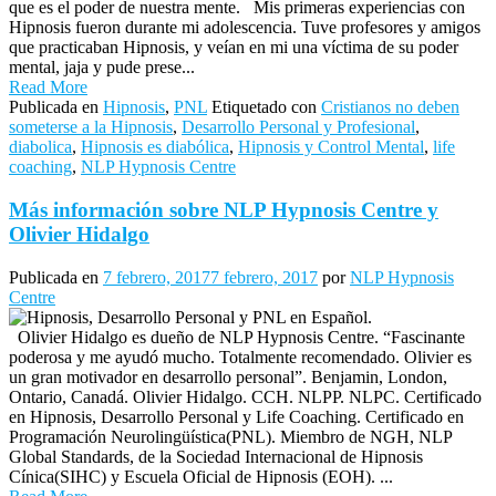
que es el poder de nuestra mente. Mis primeras experiencias con
Hipnosis fueron durante mi adolescencia. Tuve profesores y amigos
que practicaban Hipnosis, y veían en mi una víctima de su poder
mental, jaja y pude prese...
Read More
Publicada en
Hipnosis
,
PNL
Etiquetado con
Cristianos no deben
someterse a la Hipnosis
,
Desarrollo Personal y Profesional
,
diabolica
,
Hipnosis es diabólica
,
Hipnosis y Control Mental
,
life
coaching
,
NLP Hypnosis Centre
Más información sobre NLP Hypnosis Centre y
Olivier Hidalgo
Publicada en
7 febrero, 2017
7 febrero, 2017
por
NLP Hypnosis
Centre
Olivier Hidalgo es dueño de NLP Hypnosis Centre. “Fascinante
poderosa y me ayudó mucho. Totalmente recomendado. Olivier es
un gran motivador en desarrollo personal”. Benjamin, London,
Ontario, Canadá. Olivier Hidalgo. CCH. NLPP. NLPC. Certificado
en Hipnosis, Desarrollo Personal y Life Coaching. Certificado en
Programación Neurolingüística(PNL). Miembro de NGH, NLP
Global Standards, de la Sociedad Internacional de Hipnosis
Cínica(SIHC) y Escuela Oficial de Hipnosis (EOH). ...