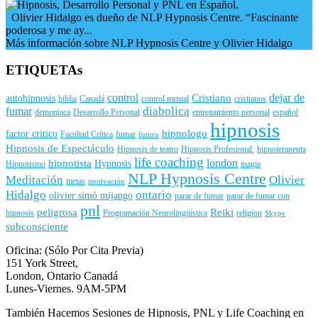
Olivier Hidalgo es dueño de NLP Hypnosis Centre. “Fascinante
poderosa y me ay...
Más información sobre NLP Hypnosis Centre y Olivier Hidalgo
ETIQUETAs
control
dejar de
Cristiano
autohipnosis
biblia
Canadá
control mental
cristianos
diabolica
fumar
demoniaca
Desarrollo Personal
entrenamiento personal
español
hipnosis
hipnologo
factor critico
Facultad Crítica
fumar
futuro
Hipnosis de Espectáculo
Hipnosis de teatro
Hipnosis Profesional.
hipnoterapeuta
life coaching
london
hipnotista
Hypnosis
Hipnotismo
magia
NLP Hypnosis Centre
Meditación
Olivier
metas
motivación
Hidalgo
ontario
olivier simó mijango
parar de fumar
parar de fumar con
pnl
peligrosa
Reiki
hipnosis
Programación Neurolingüística
religion
Skype
subconsciente
Oficina: (Sólo Por Cita Previa)
151 York Street,
London, Ontario Canadá
Lunes-Viernes. 9AM-5PM
También Hacemos Sesiones de Hipnosis, PNL y Life Coaching en