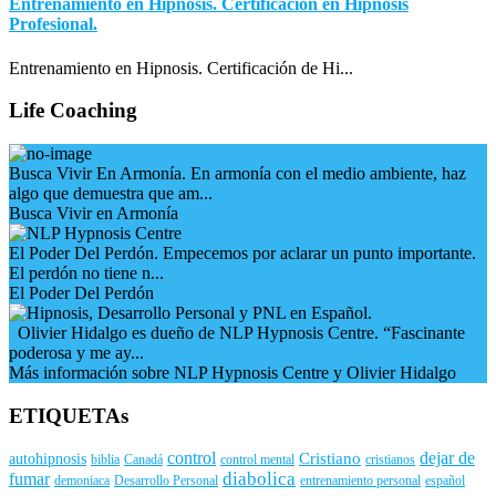
Entrenamiento en Hipnosis. Certificación en Hipnosis
Profesional.
Entrenamiento en Hipnosis. Certificación de Hi...
Life Coaching
Busca Vivir En Armonía. En armonía con el medio ambiente, haz
algo que demuestra que am...
Busca Vivir en Armonía
El Poder Del Perdón. Empecemos por aclarar un punto importante.
El perdón no tiene n...
El Poder Del Perdón
Olivier Hidalgo es dueño de NLP Hypnosis Centre. “Fascinante
poderosa y me ay...
Más información sobre NLP Hypnosis Centre y Olivier Hidalgo
ETIQUETAs
control
dejar de
Cristiano
autohipnosis
biblia
Canadá
control mental
cristianos
diabolica
fumar
demoniaca
Desarrollo Personal
entrenamiento personal
español