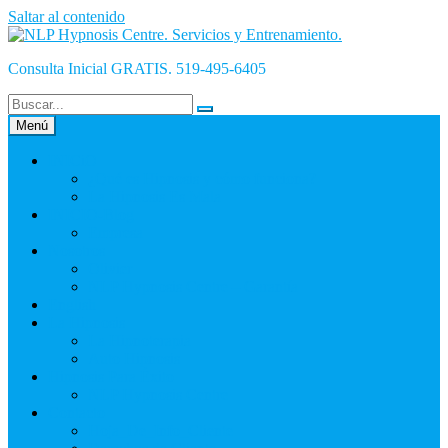
Saltar al contenido
Consulta Inicial GRATIS. 519-495-6405
Menú
INICiO
¿Qué es Hipnosis y cómo funciona?
La Hipnosis Es Mala
INICIO-Blog
Empresa
Nosotros
Olivier
NLP Hypnosis Centre – Garantía
English
La Hipnosis
La Hipnoterapia
Auto Hipnosis
Hipnosis Para Éxito
NLP Hypnosis Centre
Contacto
Hoja_De_Info_Cliente