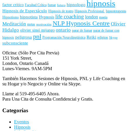
hipnosis
hipnologo
factor critico
Facultad Crítica
fumar
futuro
Hipnosis de Espectáculo
Hipnosis de teatro
Hipnosis Profesional.
hipnoterapeuta
life coaching
london
hipnotista
Hypnosis
Hipnotismo
magia
NLP Hypnosis Centre
Meditación
Olivier
metas
motivación
Hidalgo
ontario
olivier simó mijango
parar de fumar
parar de fumar con
pnl
peligrosa
Reiki
hipnosis
Programación Neurolingüística
religion
Skype
subconsciente
Oficina: (Sólo Por Cita Previa)
151 York Street,
London, Ontario Canadá
Lunes-Viernes. 9AM-5PM
También Hacemos Sesiones de Hipnosis, PNL y Life Coaching en
su Hogar y/o Negocio y Online via Skype.
Llame al 519-495-6405 Ahora.
Para Una Cita de Consulta Confidencial y Gratis.
Categorías
Eventos
Hipnosis