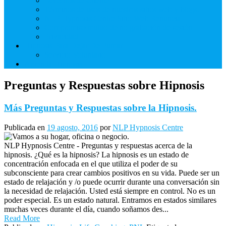
Derechos de Cliente
Términos de usos de nuestros sitios web y blogs.
NLP Hypnosis Centre Sitio Web Renuncia
Compromiso mutuo de no grabación de sesión
Privacidad
Hipnosis Para Dejar De Fumar
Servicio Voluntario
Aprenda Hipnosis
Preguntas y Respuestas sobre Hipnosis
Más Preguntas y Respuestas sobre la Hipnosis.
Publicada en
19 agosto, 2016
por
NLP Hypnosis Centre
NLP Hypnosis Centre - Preguntas y respuestas acerca de la
hipnosis. ¿Qué es la hipnosis? La hipnosis es un estado de
concentración enfocada en el que utiliza el poder de su
subconsciente para crear cambios positivos en su vida. Puede ser un
estado de relajación y /o puede ocurrir durante una conversación sin
la necesidad de relajación. Usted está siempre en control. No es un
poder especial. Es un estado natural. Entramos en estados similares
muchas veces durante el día, cuando soñamos des...
Read More