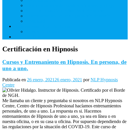
Derechos de Cliente
Términos de usos de nuestros sitios web y blogs.
NLP Hypnosis Centre Sitio Web Renuncia
Compromiso mutuo de no grabación de sesión
Privacidad
Hipnosis Para Dejar De Fumar
Servicio Voluntario
Aprenda Hipnosis
Certificación en Hipnosis
Cursos y Entrenaniento en Hipnosis. En persona, de
uno a uno.
Publicada en
26 enero, 2021
26 enero, 2021
por
NLP Hypnosis
Centre
Me llamaba un cliente y preguntaba si nosotros en NLP Hypnosis
Centre, Centro de Hipnosis Profesional hacíamos entrenamientos
personales, de uno a uno. La respuesta es si. Hacemos
entrenamientos de Hipnosis de uno a uno, ya sea en línea o en
nuestra oficina, o en su casa u oficina. Por supuesto dependiendo de
las regulaciones por la situación del COVID-19. Este curso de