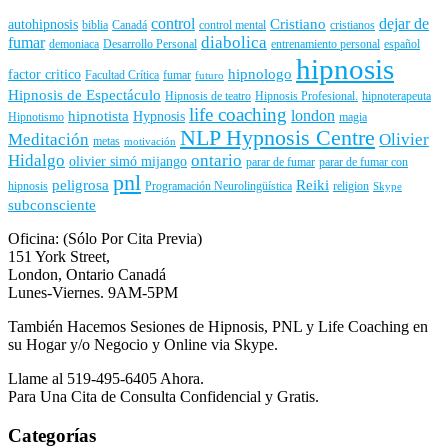
control
dejar de
Cristiano
autohipnosis
biblia
Canadá
control mental
cristianos
diabolica
fumar
demoniaca
Desarrollo Personal
entrenamiento personal
español
hipnosis
hipnologo
factor critico
Facultad Crítica
fumar
futuro
Hipnosis de Espectáculo
Hipnosis de teatro
Hipnosis Profesional.
hipnoterapeuta
life coaching
london
hipnotista
Hypnosis
Hipnotismo
magia
NLP Hypnosis Centre
Meditación
Olivier
metas
motivación
Hidalgo
ontario
olivier simó mijango
parar de fumar
parar de fumar con
pnl
peligrosa
Reiki
hipnosis
Programación Neurolingüística
religion
Skype
subconsciente
Oficina: (Sólo Por Cita Previa)
151 York Street,
London, Ontario Canadá
Lunes-Viernes. 9AM-5PM
También Hacemos Sesiones de Hipnosis, PNL y Life Coaching en
su Hogar y/o Negocio y Online via Skype.
Llame al 519-495-6405 Ahora.
Para Una Cita de Consulta Confidencial y Gratis.
Categorías