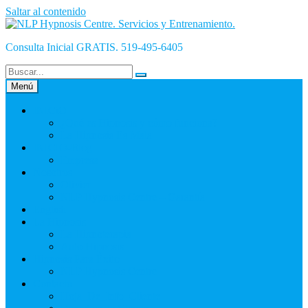
Saltar al contenido
Consulta Inicial GRATIS. 519-495-6405
Menú
INICiO
¿Qué es Hipnosis y cómo funciona?
La Hipnosis Es Mala
INICIO-Blog
Empresa
Nosotros
Olivier
NLP Hypnosis Centre – Garantía
English
La Hipnosis
La Hipnoterapia
Auto Hipnosis
Hipnosis Para Éxito
NLP Hypnosis Centre
Contacto
Hoja_De_Info_Cliente