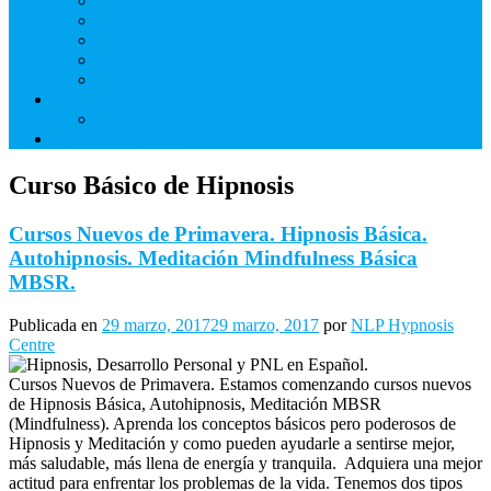
Derechos de Cliente
Términos de usos de nuestros sitios web y blogs.
NLP Hypnosis Centre Sitio Web Renuncia
Compromiso mutuo de no grabación de sesión
Privacidad
Hipnosis Para Dejar De Fumar
Servicio Voluntario
Aprenda Hipnosis
Curso Básico de Hipnosis
Cursos Nuevos de Primavera. Hipnosis Básica.
Autohipnosis. Meditación Mindfulness Básica
MBSR.
Publicada en
29 marzo, 2017
29 marzo, 2017
por
NLP Hypnosis
Centre
Cursos Nuevos de Primavera. Estamos comenzando cursos nuevos
de Hipnosis Básica, Autohipnosis, Meditación MBSR
(Mindfulness). Aprenda los conceptos básicos pero poderosos de
Hipnosis y Meditación y como pueden ayudarle a sentirse mejor,
más saludable, más llena de energía y tranquila. Adquiera una mejor
actitud para enfrentar los problemas de la vida. Tenemos dos tipos