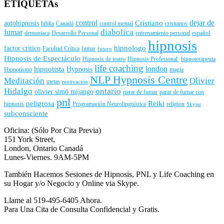
ETIQUETAs
control
dejar de
Cristiano
autohipnosis
biblia
Canadá
control mental
cristianos
diabolica
fumar
demoniaca
Desarrollo Personal
entrenamiento personal
español
hipnosis
hipnologo
factor critico
Facultad Crítica
fumar
futuro
Hipnosis de Espectáculo
Hipnosis de teatro
Hipnosis Profesional.
hipnoterapeuta
life coaching
london
hipnotista
Hypnosis
Hipnotismo
magia
NLP Hypnosis Centre
Meditación
Olivier
metas
motivación
Hidalgo
ontario
olivier simó mijango
parar de fumar
parar de fumar con
pnl
peligrosa
Reiki
hipnosis
Programación Neurolingüística
religion
Skype
subconsciente
Oficina: (Sólo Por Cita Previa)
151 York Street,
London, Ontario Canadá
Lunes-Viernes. 9AM-5PM
También Hacemos Sesiones de Hipnosis, PNL y Life Coaching en
su Hogar y/o Negocio y Online via Skype.
Llame al 519-495-6405 Ahora.
Para Una Cita de Consulta Confidencial y Gratis.