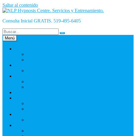
Saltar al contenido
Consulta Inicial GRATIS. 519-495-6405
Menú
INICiO
¿Qué es Hipnosis y cómo funciona?
La Hipnosis Es Mala
INICIO-Blog
Empresa
Nosotros
Olivier
NLP Hypnosis Centre – Garantía
English
La Hipnosis
La Hipnoterapia
Auto Hipnosis
Hipnosis Para Éxito
NLP Hypnosis Centre
Contacto
Hoja_De_Info_Cliente