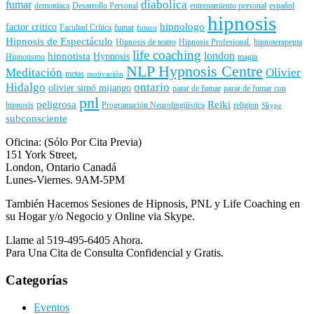
diabolica
fumar
demoniaca
Desarrollo Personal
entrenamiento personal
español
hipnosis
hipnologo
factor critico
Facultad Crítica
fumar
futuro
Hipnosis de Espectáculo
Hipnosis de teatro
Hipnosis Profesional.
hipnoterapeuta
life coaching
london
hipnotista
Hypnosis
Hipnotismo
magia
NLP Hypnosis Centre
Meditación
Olivier
metas
motivación
Hidalgo
ontario
olivier simó mijango
parar de fumar
parar de fumar con
pnl
peligrosa
Reiki
hipnosis
Programación Neurolingüística
religion
Skype
subconsciente
Oficina: (Sólo Por Cita Previa)
151 York Street,
London, Ontario Canadá
Lunes-Viernes. 9AM-5PM
También Hacemos Sesiones de Hipnosis, PNL y Life Coaching en
su Hogar y/o Negocio y Online via Skype.
Llame al 519-495-6405 Ahora.
Para Una Cita de Consulta Confidencial y Gratis.
Categorías
Eventos