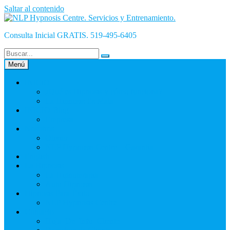
Saltar al contenido
Consulta Inicial GRATIS. 519-495-6405
Menú
INICiO
¿Qué es Hipnosis y cómo funciona?
La Hipnosis Es Mala
INICIO-Blog
Empresa
Nosotros
Olivier
NLP Hypnosis Centre – Garantía
English
La Hipnosis
La Hipnoterapia
Auto Hipnosis
Hipnosis Para Éxito
NLP Hypnosis Centre
Contacto
Hoja_De_Info_Cliente