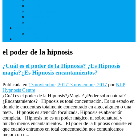
Derechos de Cliente
Términos de usos de nuestros sitios web y blogs.
NLP Hypnosis Centre Sitio Web Renuncia
Compromiso mutuo de no grabación de sesión
Privacidad
Hipnosis Para Dejar De Fumar
Servicio Voluntario
Aprenda Hipnosis
el poder de la hipnosis
¿Cuál es el poder de la Hipnosis? ¿Es Hipnosis
magia?¿Es Hipnosis encantamientos?
Publicada en
13 noviembre, 2017
13 noviembre, 2017
por
NLP
Hypnosis Centre
¿Cuál es el poder de la Hipnosis?¿Magia? ¿Poder sobrenatural?
¿Encantamientos? Hipnosis es total concentración. Es un estado en
donde te encuentras totalmente concentrado en algo, alguien o una
meta. Hipnosis es atención focalizada. Hipnosis es absorción
completa. Hipnosis no es un poder mágico, ni sobrenatural y
mucho menos encantamientos. El poder de la hipnosis consiste en
que cuando entramos en total concentración nos comunicamos
mejor con n...