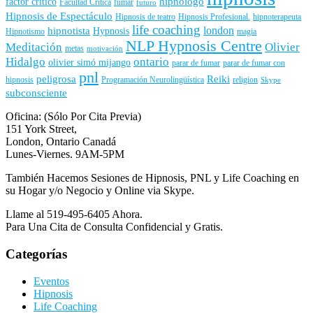
hipnologo
factor critico
Facultad Crítica
fumar
futuro
Hipnosis de Espectáculo
Hipnosis de teatro
Hipnosis Profesional.
hipnoterapeuta
life coaching
london
hipnotista
Hypnosis
Hipnotismo
magia
NLP Hypnosis Centre
Meditación
Olivier
metas
motivación
Hidalgo
ontario
olivier simó mijango
parar de fumar
parar de fumar con
pnl
peligrosa
Reiki
hipnosis
Programación Neurolingüística
religion
Skype
subconsciente
Oficina: (Sólo Por Cita Previa)
151 York Street,
London, Ontario Canadá
Lunes-Viernes. 9AM-5PM
También Hacemos Sesiones de Hipnosis, PNL y Life Coaching en
su Hogar y/o Negocio y Online via Skype.
Llame al 519-495-6405 Ahora.
Para Una Cita de Consulta Confidencial y Gratis.
Categorías
Eventos
Hipnosis
Life Coaching