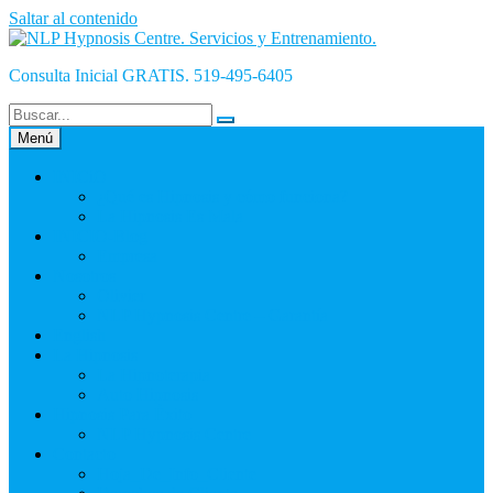
Saltar al contenido
Consulta Inicial GRATIS. 519-495-6405
Menú
INICiO
¿Qué es Hipnosis y cómo funciona?
La Hipnosis Es Mala
INICIO-Blog
Empresa
Nosotros
Olivier
NLP Hypnosis Centre – Garantía
English
La Hipnosis
La Hipnoterapia
Auto Hipnosis
Hipnosis Para Éxito
NLP Hypnosis Centre
Contacto
Hoja_De_Info_Cliente