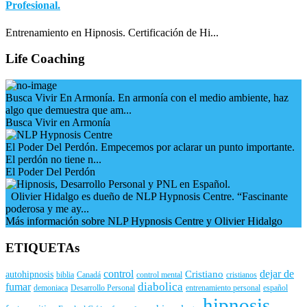
Profesional.
Entrenamiento en Hipnosis. Certificación de Hi...
Life Coaching
Busca Vivir En Armonía. En armonía con el medio ambiente, haz
algo que demuestra que am...
Busca Vivir en Armonía
El Poder Del Perdón. Empecemos por aclarar un punto importante.
El perdón no tiene n...
El Poder Del Perdón
Olivier Hidalgo es dueño de NLP Hypnosis Centre. “Fascinante
poderosa y me ay...
Más información sobre NLP Hypnosis Centre y Olivier Hidalgo
ETIQUETAs
control
dejar de
Cristiano
autohipnosis
biblia
Canadá
control mental
cristianos
diabolica
fumar
demoniaca
Desarrollo Personal
entrenamiento personal
español
hipnosis