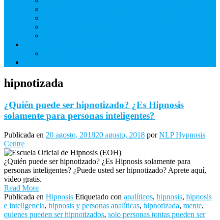
Derechos de Cliente
Términos de usos de nuestros sitios web y blogs.
NLP Hypnosis Centre Sitio Web Renuncia
Compromiso mutuo de no grabación de sesión
Privacidad
Hipnosis Para Dejar De Fumar
Servicio Voluntario
Aprenda Hipnosis
hipnotizada
¿Quién puede ser hipnotizado? ¿Es Hipnosis
solamente para personas inteligentes?
Publicada en
20 agosto, 2018
20 agosto, 2018
por
NLP Hypnosis
Centre
¿Quién puede ser hipnotizado? ¿Es Hipnosis solamente para
personas inteligentes? ¿Puede usted ser hipnotizado? Aprete aquí,
video gratis.
Read More
Publicada en
Hipnosis
Etiquetado con
analíticos
,
hipnosis
,
hipnosis
e inteligencia
,
hipnosis y personas analíticas
,
hipnotizada
,
mente
,
quienes pueden ser hipnotizados
,
solo personas tontas pueden ser