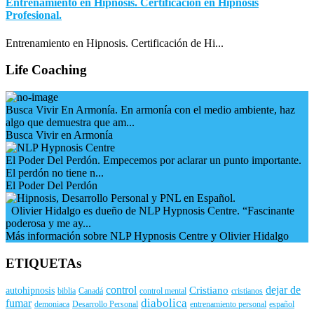
Entrenamiento en Hipnosis. Certificación en Hipnosis
Profesional.
Entrenamiento en Hipnosis. Certificación de Hi...
Life Coaching
Busca Vivir En Armonía. En armonía con el medio ambiente, haz
algo que demuestra que am...
Busca Vivir en Armonía
El Poder Del Perdón. Empecemos por aclarar un punto importante.
El perdón no tiene n...
El Poder Del Perdón
Olivier Hidalgo es dueño de NLP Hypnosis Centre. “Fascinante
poderosa y me ay...
Más información sobre NLP Hypnosis Centre y Olivier Hidalgo
ETIQUETAs
control
dejar de
Cristiano
autohipnosis
biblia
Canadá
control mental
cristianos
diabolica
fumar
demoniaca
Desarrollo Personal
entrenamiento personal
español