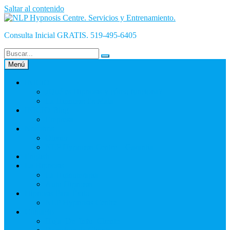
Saltar al contenido
Consulta Inicial GRATIS. 519-495-6405
Menú
INICiO
¿Qué es Hipnosis y cómo funciona?
La Hipnosis Es Mala
INICIO-Blog
Empresa
Nosotros
Olivier
NLP Hypnosis Centre – Garantía
English
La Hipnosis
La Hipnoterapia
Auto Hipnosis
Hipnosis Para Éxito
NLP Hypnosis Centre
Contacto
Hoja_De_Info_Cliente