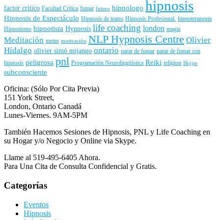
hipnosis
hipnologo
factor critico
Facultad Crítica
fumar
futuro
Hipnosis de Espectáculo
Hipnosis de teatro
Hipnosis Profesional.
hipnoterapeuta
life coaching
london
hipnotista
Hypnosis
Hipnotismo
magia
NLP Hypnosis Centre
Meditación
Olivier
metas
motivación
Hidalgo
ontario
olivier simó mijango
parar de fumar
parar de fumar con
pnl
peligrosa
Reiki
hipnosis
Programación Neurolingüística
religion
Skype
subconsciente
Oficina: (Sólo Por Cita Previa)
151 York Street,
London, Ontario Canadá
Lunes-Viernes. 9AM-5PM
También Hacemos Sesiones de Hipnosis, PNL y Life Coaching en
su Hogar y/o Negocio y Online via Skype.
Llame al 519-495-6405 Ahora.
Para Una Cita de Consulta Confidencial y Gratis.
Categorías
Eventos
Hipnosis