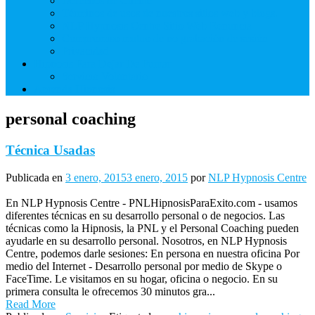
Derechos de Cliente
Términos de usos de nuestros sitios web y blogs.
NLP Hypnosis Centre Sitio Web Renuncia
Compromiso mutuo de no grabación de sesión
Privacidad
Hipnosis Para Dejar De Fumar
Servicio Voluntario
Aprenda Hipnosis
personal coaching
Técnica Usadas
Publicada en
3 enero, 2015
3 enero, 2015
por
NLP Hypnosis Centre
En NLP Hypnosis Centre - PNLHipnosisParaExito.com - usamos
diferentes técnicas en su desarrollo personal o de negocios. Las
técnicas como la Hipnosis, la PNL y el Personal Coaching pueden
ayudarle en su desarrollo personal. Nosotros, en NLP Hypnosis
Centre, podemos darle sesiones: En persona en nuestra oficina Por
medio del Internet - Desarrollo personal por medio de Skype o
FaceTime. Le visitamos en su hogar, oficina o negocio. En su
primera consulta le ofrecemos 30 minutos gra...
Read More