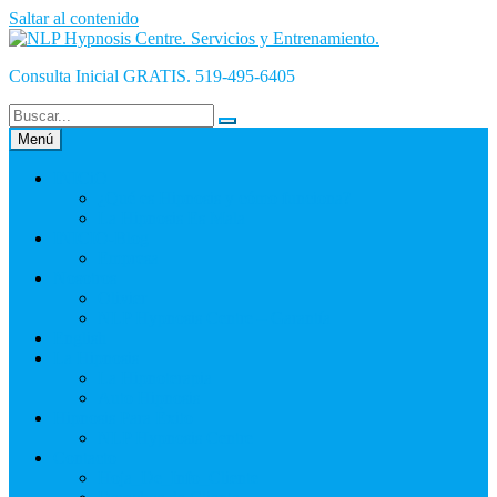
Saltar al contenido
Consulta Inicial GRATIS. 519-495-6405
Menú
INICiO
¿Qué es Hipnosis y cómo funciona?
La Hipnosis Es Mala
INICIO-Blog
Empresa
Nosotros
Olivier
NLP Hypnosis Centre – Garantía
English
La Hipnosis
La Hipnoterapia
Auto Hipnosis
Hipnosis Para Éxito
NLP Hypnosis Centre
Contacto
Hoja_De_Info_Cliente