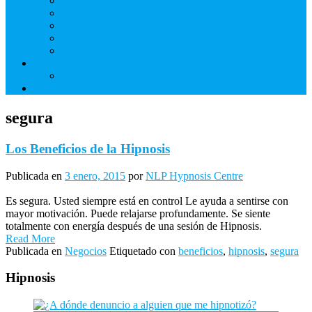
Derechos de Cliente
Términos de usos de nuestros sitios web y blogs.
NLP Hypnosis Centre Sitio Web Renuncia
Compromiso mutuo de no grabación de sesión
Privacidad
Hipnosis Para Dejar De Fumar
Servicio Voluntario
Aprenda Hipnosis
segura
Los Beneficios de la Hipnosis
Publicada en
3 enero, 2015
por
NLP Hypnosis Centre
Es segura. Usted siempre está en control Le ayuda a sentirse con
mayor motivación. Puede relajarse profundamente. Se siente
totalmente con energía después de una sesión de Hipnosis.
Read More
Publicada en
Negocios
Etiquetado con
beneficios
,
hipnosis
,
segura
Hipnosis