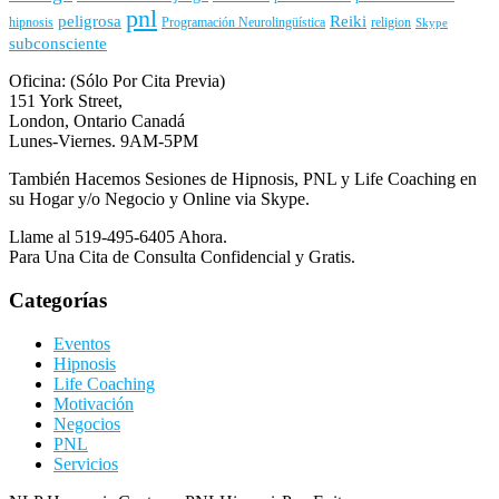
pnl
peligrosa
Reiki
hipnosis
Programación Neurolingüística
religion
Skype
subconsciente
Oficina: (Sólo Por Cita Previa)
151 York Street,
London, Ontario Canadá
Lunes-Viernes. 9AM-5PM
También Hacemos Sesiones de Hipnosis, PNL y Life Coaching en
su Hogar y/o Negocio y Online via Skype.
Llame al 519-495-6405 Ahora.
Para Una Cita de Consulta Confidencial y Gratis.
Categorías
Eventos
Hipnosis
Life Coaching
Motivación
Negocios
PNL
Servicios