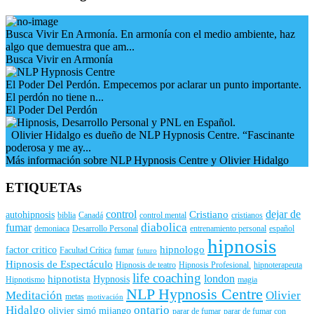
Busca Vivir En Armonía. En armonía con el medio ambiente, haz
algo que demuestra que am...
Busca Vivir en Armonía
El Poder Del Perdón. Empecemos por aclarar un punto importante.
El perdón no tiene n...
El Poder Del Perdón
Olivier Hidalgo es dueño de NLP Hypnosis Centre. “Fascinante
poderosa y me ay...
Más información sobre NLP Hypnosis Centre y Olivier Hidalgo
ETIQUETAs
control
dejar de
Cristiano
autohipnosis
biblia
Canadá
control mental
cristianos
diabolica
fumar
demoniaca
Desarrollo Personal
entrenamiento personal
español
hipnosis
hipnologo
factor critico
Facultad Crítica
fumar
futuro
Hipnosis de Espectáculo
Hipnosis de teatro
Hipnosis Profesional.
hipnoterapeuta
life coaching
london
hipnotista
Hypnosis
Hipnotismo
magia
NLP Hypnosis Centre
Meditación
Olivier
metas
motivación
Hidalgo
ontario
olivier simó mijango
parar de fumar
parar de fumar con