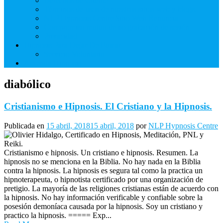
Derechos de Cliente
Términos de usos de nuestros sitios web y blogs.
NLP Hypnosis Centre Sitio Web Renuncia
Compromiso mutuo de no grabación de sesión
Privacidad
Hipnosis Para Dejar De Fumar
Servicio Voluntario
Aprenda Hipnosis
diabólico
Cristianismo e Hipnosis. El Cristiano y la Hipnosis.
Publicada en
15 abril, 2018
15 abril, 2018
por
NLP Hypnosis Centre
Cristianismo e hipnosis. Un cristiano e hipnosis. Resumen. La
hipnosis no se menciona en la Biblia. No hay nada en la Biblia
contra la hipnosis. La hipnosis es segura tal como la practica un
hipnoterapeuta, o hipnotista certificado por una organización de
pretigio. La mayoría de las religiones cristianas están de acuerdo con
la hipnosis. No hay información verificable y confiable sobre la
posesión demoníaca causada por la hipnosis. Soy un cristiano y
practico la hipnosis. ===== Exp...