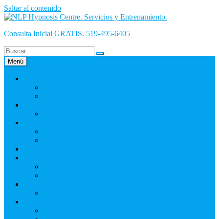
Saltar al contenido
Consulta Inicial GRATIS. 519-495-6405
Menú
INICiO
¿Qué es Hipnosis y cómo funciona?
La Hipnosis Es Mala
INICIO-Blog
Empresa
Nosotros
Olivier
NLP Hypnosis Centre – Garantía
English
La Hipnosis
La Hipnoterapia
Auto Hipnosis
Hipnosis Para Éxito
NLP Hypnosis Centre
Contacto
Hoja_De_Info_Cliente