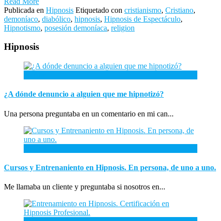
Read More
Publicada en
Hipnosis
Etiquetado con
cristianismo
,
Cristiano
,
demoníaco
,
diabólico
,
hipnosis
,
Hipnosis de Espectáculo
,
Hipnotismo
,
posesión demoníaca
,
religion
Hipnosis
26
Abr
¿A dónde denuncio a alguien que me hipnotizó?
Una persona preguntaba en un comentario en mi can...
26
Ene
Cursos y Entrenaniento en Hipnosis. En persona, de uno a uno.
Me llamaba un cliente y preguntaba si nosotros en...