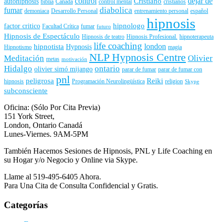
control
dejar de
Cristiano
autohipnosis
biblia
Canadá
control mental
cristianos
diabolica
fumar
demoniaca
Desarrollo Personal
entrenamiento personal
español
hipnosis
hipnologo
factor critico
Facultad Crítica
fumar
futuro
Hipnosis de Espectáculo
Hipnosis de teatro
Hipnosis Profesional.
hipnoterapeuta
life coaching
london
hipnotista
Hypnosis
Hipnotismo
magia
NLP Hypnosis Centre
Meditación
Olivier
metas
motivación
Hidalgo
ontario
olivier simó mijango
parar de fumar
parar de fumar con
pnl
peligrosa
Reiki
hipnosis
Programación Neurolingüística
religion
Skype
subconsciente
Oficina: (Sólo Por Cita Previa)
151 York Street,
London, Ontario Canadá
Lunes-Viernes. 9AM-5PM
También Hacemos Sesiones de Hipnosis, PNL y Life Coaching en
su Hogar y/o Negocio y Online via Skype.
Llame al 519-495-6405 Ahora.
Para Una Cita de Consulta Confidencial y Gratis.
Categorías