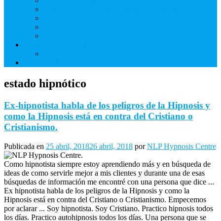
Derechos de Cliente
Términos de usos de nuestros sitios web y blogs.
NLP Hypnosis Centre Sitio Web Renuncia
Compromiso mutuo de no grabación de sesión
Privacidad
Hipnosis Para Dejar De Fumar
Servicio Voluntario
Aprenda Hipnosis
estado hipnótico
Ex-hipnotista habla de los peligros de la Hipnosis y
como la Hipnosis está en contra del Cristiano o
Cristianismo.
Publicada en
25 abril, 2018
26 abril, 2018
por
NLP Hypnosis Centre
Como hipnotista siempre estoy aprendiendo más y en búsqueda de
ideas de como servirle mejor a mis clientes y durante una de esas
búsquedas de información me encontré con una persona que dice ...
Ex hipnotista habla de los peligros de la Hipnosis y como la
Hipnosis está en contra del Cristiano o Cristianismo. Empecemos
por aclarar ... Soy hipnotista. Soy Cristiano. Practico hipnosis todos
los días. Practico autohipnosis todos los días. Una persona que se