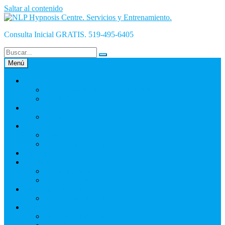
Saltar al contenido
Consulta Inicial GRATIS. 519-495-6405
Menú
INICiO
¿Qué es Hipnosis y cómo funciona?
La Hipnosis Es Mala
INICIO-Blog
Empresa
Nosotros
Olivier
NLP Hypnosis Centre – Garantía
English
La Hipnosis
La Hipnoterapia
Auto Hipnosis
Hipnosis Para Éxito
NLP Hypnosis Centre
Contacto
Hoja_De_Info_Cliente