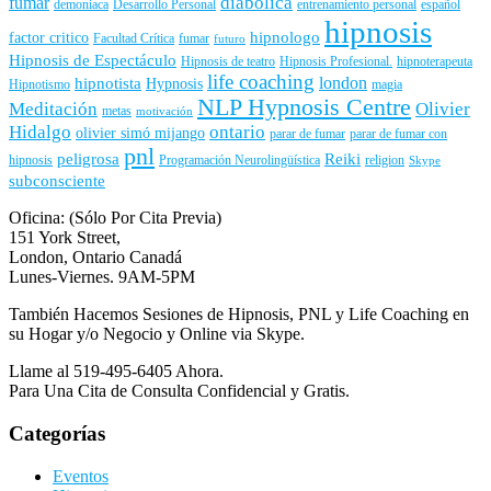
diabolica
fumar
demoniaca
Desarrollo Personal
entrenamiento personal
español
hipnosis
hipnologo
factor critico
Facultad Crítica
fumar
futuro
Hipnosis de Espectáculo
Hipnosis de teatro
Hipnosis Profesional.
hipnoterapeuta
life coaching
london
hipnotista
Hypnosis
Hipnotismo
magia
NLP Hypnosis Centre
Meditación
Olivier
metas
motivación
Hidalgo
ontario
olivier simó mijango
parar de fumar
parar de fumar con
pnl
peligrosa
Reiki
hipnosis
Programación Neurolingüística
religion
Skype
subconsciente
Oficina: (Sólo Por Cita Previa)
151 York Street,
London, Ontario Canadá
Lunes-Viernes. 9AM-5PM
También Hacemos Sesiones de Hipnosis, PNL y Life Coaching en
su Hogar y/o Negocio y Online via Skype.
Llame al 519-495-6405 Ahora.
Para Una Cita de Consulta Confidencial y Gratis.
Categorías
Eventos