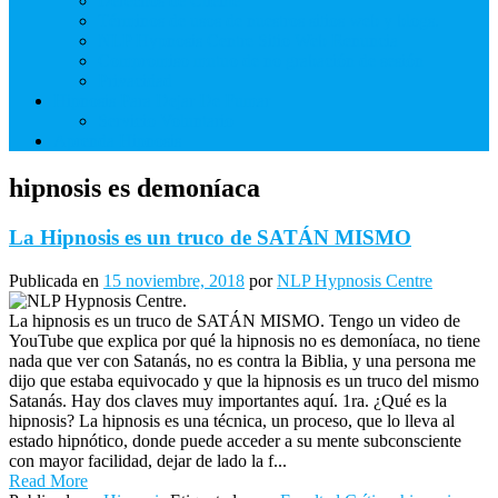
Derechos de Cliente
Términos de usos de nuestros sitios web y blogs.
NLP Hypnosis Centre Sitio Web Renuncia
Compromiso mutuo de no grabación de sesión
Privacidad
Hipnosis Para Dejar De Fumar
Servicio Voluntario
Aprenda Hipnosis
hipnosis es demoníaca
La Hipnosis es un truco de SATÁN MISMO
Publicada en
15 noviembre, 2018
por
NLP Hypnosis Centre
La hipnosis es un truco de SATÁN MISMO. Tengo un video de
YouTube que explica por qué la hipnosis no es demoníaca, no tiene
nada que ver con Satanás, no es contra la Biblia, y una persona me
dijo que estaba equivocado y que la hipnosis es un truco del mismo
Satanás. Hay dos claves muy importantes aquí. 1ra. ¿Qué es la
hipnosis? La hipnosis es una técnica, un proceso, que lo lleva al
estado hipnótico, donde puede acceder a su mente subconsciente
con mayor facilidad, dejar de lado la f...
Read More