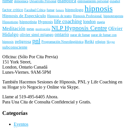
diabolica
fumar
demoniaca
Desarrollo Personal
entrenamiento personal
español
hipnosis
hipnologo
factor critico
Facultad Crítica
fumar
futuro
Hipnosis de Espectáculo
Hipnosis de teatro
Hipnosis Profesional.
hipnoterapeuta
life coaching
london
hipnotista
Hypnosis
Hipnotismo
magia
NLP Hypnosis Centre
Meditación
Olivier
metas
motivación
Hidalgo
ontario
olivier simó mijango
parar de fumar
parar de fumar con
pnl
peligrosa
Reiki
hipnosis
Programación Neurolingüística
religion
Skype
subconsciente
Oficina: (Sólo Por Cita Previa)
151 York Street,
London, Ontario Canadá
Lunes-Viernes. 9AM-5PM
También Hacemos Sesiones de Hipnosis, PNL y Life Coaching en
su Hogar y/o Negocio y Online via Skype.
Llame al 519-495-6405 Ahora.
Para Una Cita de Consulta Confidencial y Gratis.
Categorías
Eventos