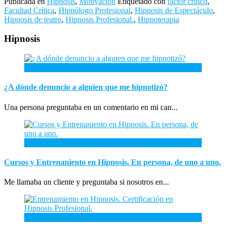
Publicada en
Hipnosis
,
Motivación
Etiquetado con
factor critico
,
Facultad Crítica
,
Hipnólogo Profesional
,
Hipnosis de Espectáculo
,
Hipnosis de teatro
,
Hipnosis Profesional.
,
Hipnoterapia
Hipnosis
26
Abr
¿A dónde denuncio a alguien que me hipnotizó?
Una persona preguntaba en un comentario en mi can...
26
Ene
Cursos y Entrenaniento en Hipnosis. En persona, de uno a uno.
Me llamaba un cliente y preguntaba si nosotros en...
3
Ene