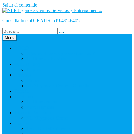
Saltar al contenido
Consulta Inicial GRATIS. 519-495-6405
Menú
INICiO
¿Qué es Hipnosis y cómo funciona?
La Hipnosis Es Mala
INICIO-Blog
Empresa
Nosotros
Olivier
NLP Hypnosis Centre – Garantía
English
La Hipnosis
La Hipnoterapia
Auto Hipnosis
Hipnosis Para Éxito
NLP Hypnosis Centre
Contacto
Hoja_De_Info_Cliente