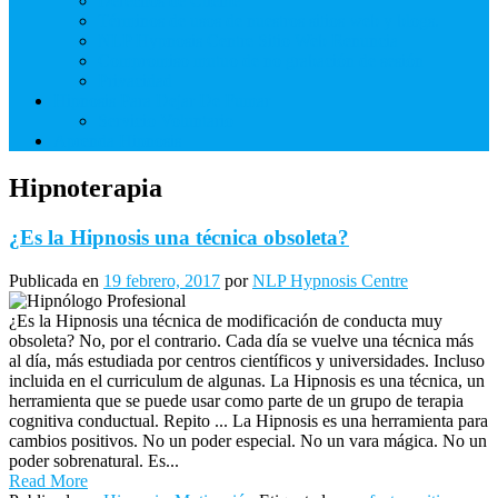
Derechos de Cliente
Términos de usos de nuestros sitios web y blogs.
NLP Hypnosis Centre Sitio Web Renuncia
Compromiso mutuo de no grabación de sesión
Privacidad
Hipnosis Para Dejar De Fumar
Servicio Voluntario
Aprenda Hipnosis
Hipnoterapia
¿Es la Hipnosis una técnica obsoleta?
Publicada en
19 febrero, 2017
por
NLP Hypnosis Centre
¿Es la Hipnosis una técnica de modificación de conducta muy
obsoleta? No, por el contrario. Cada día se vuelve una técnica más
al día, más estudiada por centros científicos y universidades. Incluso
incluida en el curriculum de algunas. La Hipnosis es una técnica, un
herramienta que se puede usar como parte de un grupo de terapia
cognitiva conductual. Repito ... La Hipnosis es una herramienta para
cambios positivos. No un poder especial. No un vara mágica. No un
poder sobrenatural. Es...
Read More