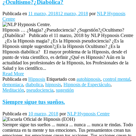
¿Ocultismo?¿Diabólica?
Publicada en
11 marzo, 2018
12 marzo, 2018
por
NLP Hypnosis
Centre
Hipnosis … ¿Magia? ¿Pseudociencia? ¿Sugestión?¿Ocultismo?
¿Diabólica? Publicado el 11 marzo, 2018 by NLP Hypnosis Centre
¿Es la Hipnosis magia? ¿Es la Hipnosis pseudociencia? ¿Es la
Hipnosis simple sugestion?¿Es la Hipnosis Ocultismo? ¿Es la
Hipnosis diabólica? El mayor problema de la Hipnosis, desde el
punto de vista científico, es definir ¿Qué es Hipnosis? Aún en la
actualidad los profesionales de la Hipnosis, los Profesionales de la
Salud y los científico...
Read More
Publicada en
Hipnosis
Etiquetado con
autohipnosis
,
control mental
,
demoniaca
,
diabolica
,
hipnosis
,
Hipnosis de Espectáculo
,
Meditación
,
pseudociencia
,
sugestión
Siempre sigue tus sueños.
Publicada en
10 marzo, 2018
por
NLP Hypnosis Centre
Siempre sigue tus sueños ... nunca ... nunca ... nunca te rindas. Todo
comienza en tu mente y tus emociones. Tus pensamientos crean tus
emociones, tus emociones crean tus acciones. Tus acciones crean tu