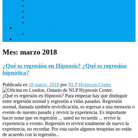
Derechos de Cliente
Términos de usos de nuestros sitios web y blogs.
NLP Hypnosis Centre Sitio Web Renuncia
Compromiso mutuo de no grabación de sesión
Privacidad
Hipnosis Para Dejar De Fumar
Servicio Voluntario
Aprenda Hipnosis
Mes:
marzo 2018
¿Qué es regresión en Hipnosis? ¿Qué es regresión
hipnótica?
Publicada en
18 marzo, 2018
por
NLP Hypnosis Centre
¿Qué es regresión en Hipnosis? Para empezar hay que distinguir
entre regresión normal y regresión a vidas pasadas. Regresión
normal, llamada también revivificación, es regresar a una memoria o
evento de nuestro pasado y revivir la experiencia. Es importante
hacer notar que en regresión ... usted no recuerda ... revive la
experiencia o evento. Regresión es revivir totalmente de nuevo la
experiencia, no recordar. Por esta razón algunos terapistas no están
de acuerdo con la regresión...