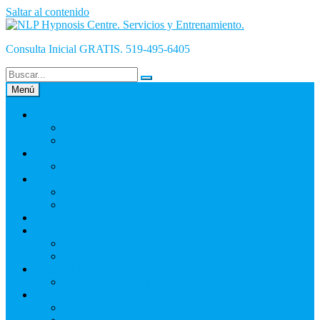
Saltar al contenido
Consulta Inicial GRATIS. 519-495-6405
Menú
INICiO
¿Qué es Hipnosis y cómo funciona?
La Hipnosis Es Mala
INICIO-Blog
Empresa
Nosotros
Olivier
NLP Hypnosis Centre – Garantía
English
La Hipnosis
La Hipnoterapia
Auto Hipnosis
Hipnosis Para Éxito
NLP Hypnosis Centre
Contacto
Hoja_De_Info_Cliente