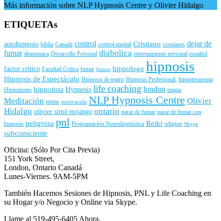
Más información sobre NLP Hypnosis Centre y Olivier Hidalgo
ETIQUETAs
control
dejar de
Cristiano
autohipnosis
biblia
Canadá
control mental
cristianos
diabolica
fumar
demoniaca
Desarrollo Personal
entrenamiento personal
español
hipnosis
hipnologo
factor critico
Facultad Crítica
fumar
futuro
Hipnosis de Espectáculo
Hipnosis de teatro
Hipnosis Profesional.
hipnoterapeuta
life coaching
london
hipnotista
Hypnosis
Hipnotismo
magia
NLP Hypnosis Centre
Meditación
Olivier
metas
motivación
Hidalgo
ontario
olivier simó mijango
parar de fumar
parar de fumar con
pnl
peligrosa
Reiki
hipnosis
Programación Neurolingüística
religion
Skype
subconsciente
Oficina: (Sólo Por Cita Previa)
151 York Street,
London, Ontario Canadá
Lunes-Viernes. 9AM-5PM
También Hacemos Sesiones de Hipnosis, PNL y Life Coaching en
su Hogar y/o Negocio y Online via Skype.
Llame al 519-495-6405 Ahora.