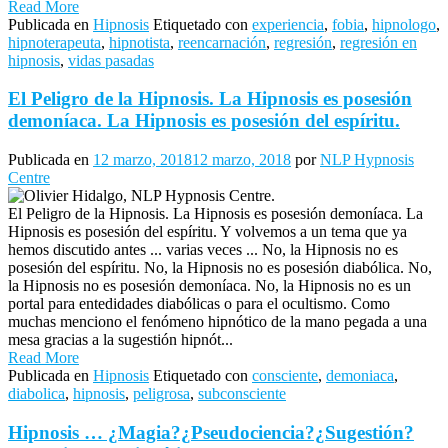
Read More
Publicada en
Hipnosis
Etiquetado con
experiencia
,
fobia
,
hipnologo
,
hipnoterapeuta
,
hipnotista
,
reencarnación
,
regresión
,
regresión en
hipnosis
,
vidas pasadas
El Peligro de la Hipnosis. La Hipnosis es posesión
demoníaca. La Hipnosis es posesión del espíritu.
Publicada en
12 marzo, 2018
12 marzo, 2018
por
NLP Hypnosis
Centre
El Peligro de la Hipnosis. La Hipnosis es posesión demoníaca. La
Hipnosis es posesión del espíritu. Y volvemos a un tema que ya
hemos discutido antes ... varias veces ... No, la Hipnosis no es
posesión del espíritu. No, la Hipnosis no es posesión diabólica. No,
la Hipnosis no es posesión demoníaca. No, la Hipnosis no es un
portal para entedidades diabólicas o para el ocultismo. Como
muchas menciono el fenómeno hipnótico de la mano pegada a una
mesa gracias a la sugestión hipnót...
Read More
Publicada en
Hipnosis
Etiquetado con
consciente
,
demoniaca
,
diabolica
,
hipnosis
,
peligrosa
,
subconsciente
Hipnosis … ¿Magia?¿Pseudociencia?¿Sugestión?