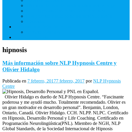
Derechos de Cliente
Términos de usos de nuestros sitios web y blogs.
NLP Hypnosis Centre Sitio Web Renuncia
Compromiso mutuo de no grabación de sesión
Privacidad
Hipnosis Para Dejar De Fumar
Servicio Voluntario
Aprenda Hipnosis
hipnosis
Más información sobre NLP Hypnosis Centre y
Olivier Hidalgo
Publicada en
7 febrero, 2017
7 febrero, 2017
por
NLP Hypnosis
Centre
Olivier Hidalgo es dueño de NLP Hypnosis Centre. “Fascinante
poderosa y me ayudó mucho. Totalmente recomendado. Olivier es
un gran motivador en desarrollo personal”. Benjamin, London,
Ontario, Canadá. Olivier Hidalgo. CCH. NLPP. NLPC. Certificado
en Hipnosis, Desarrollo Personal y Life Coaching. Certificado en
Programación Neurolingüística(PNL). Miembro de NGH, NLP
Global Standards, de la Sociedad Internacional de Hipnosis