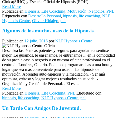
Cínica(SIHC) y Escuela Oficial de Hipnosis (EOH). ...
Read More
Publicada en
Hipnosis
,
Life Coaching
,
Motivación
,
Negocios
,
PNL
Etiquetado con
Desarrollo Personal
,
hipnosis
,
life coaching
,
NLP
Hypnosis Centre
,
Olivier Hidalgo
,
pnl
Algunos de los muchos usos de la Hipnosis.
Publicada en
12 julio, 2016
por
NLP Hypnosis Centre
Descubra las técnicas potentes y seguras para ayudarle a sentirse
mejor. Le guiamos, le enseñamos, le entrenamos ... en la comodidad
de su propia casa o negocio o en nuestra oficina profesional en el
centro de Londres, Ontario. Podemos programar citas a una hora y
lugar que sea más conveniente para usted. - La hipnosis de
motivación. Aprender auto-hipnosis y la meditación. - Ser más
optimista, exitoso y lograr mejores resultados en su vida. -
Organización y Gestión de Personal. - El est...
Read More
Publicada en
Hipnosis
,
Life Coaching
,
PNL
Etiquetado con
hipnosis
,
life coaching
,
NLP Hypnosis Centre
,
pnl
Un Tarde Con Amigos De Juventud.