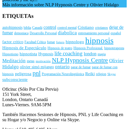
Más información sobre NLP Hypnosis Centre y Olivier Hidalgo
ETIQUETAs
control
dejar de
Cristiano
autohipnosis
biblia
Canadá
control mental
cristianos
diabolica
fumar
demoniaca
Desarrollo Personal
entrenamiento personal
español
hipnosis
hipnologo
factor critico
Facultad Crítica
fumar
futuro
Hipnosis de Espectáculo
Hipnosis de teatro
Hipnosis Profesional.
hipnoterapeuta
life coaching
london
hipnotista
Hypnosis
Hipnotismo
magia
NLP Hypnosis Centre
Meditación
Olivier
metas
motivación
Hidalgo
ontario
olivier simó mijango
parar de fumar
parar de fumar con
pnl
peligrosa
Reiki
hipnosis
Programación Neurolingüística
religion
Skype
subconsciente
Oficina: (Sólo Por Cita Previa)
151 York Street,
London, Ontario Canadá
Lunes-Viernes. 9AM-5PM
También Hacemos Sesiones de Hipnosis, PNL y Life Coaching en
su Hogar y/o Negocio y Online via Skype.