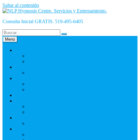
Saltar al contenido
Consulta Inicial GRATIS. 519-495-6405
Menú
INICiO
¿Qué es Hipnosis y cómo funciona?
La Hipnosis Es Mala
INICIO-Blog
Empresa
Nosotros
Olivier
NLP Hypnosis Centre – Garantía
English
La Hipnosis
La Hipnoterapia
Auto Hipnosis
Hipnosis Para Éxito
NLP Hypnosis Centre
Contacto
Hoja_De_Info_Cliente