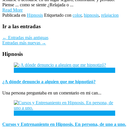
Piense ... como se siente ¿Relajada o ...
Read More
Publicada en
Hipnosis
Etiquetado con
color
,
hipnosis
,
relajacion
Ir a las entradas
←
Entradas más antiguas
Entradas más nuevas
→
Hipnosis
26
Abr
¿A dónde denuncio a alguien que me hipnotizó?
Una persona preguntaba en un comentario en mi can...
26
Ene
Cursos y Entrenaniento en Hipnosis. En persona, de uno a uno.