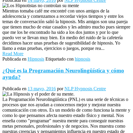
Publicada en
14 mayo, 2016
por
NLP Hypnosis Centre
Mientras tomaba café me encontré con unos amigos de la
adolescencia y comenzamos a recordar viejos tiempos y entre los
temas de conversación salió la hipnosis. Mis amigos son una pareja
que tienen mucho de estar casados y les admiro mucho pues siempre
que me los he encontrado ha sido a los dos juntos y por lo que
puedo ver se llevan muy bien. En medio del ruido de la cafetería
decidimos hacer unas pruebas de sugestibilidad de hipnosis. Yo
llamo a estas pruebas, ejercicios o juegos, porque rea...
Read More
Publicada en
Hipnosis
Etiquetado con
hipnosis
¿Qué es la Programación Neurolingüística y cómo
ayuda?
Publicada en
13 mayo, 2016
por
NLP Hypnosis Centre
La Programación Neurolingüística (PNL) es una serie de técnicas o
procesos que nos ayudan a conocernos mejor y mejorar nuestra
comunicación con otros. Es un modelo de como funciona la mente y
como lo que pensamos afecta nuestro estado físico y mental. Nos
enseña como "programar" nuestra mente para conseguir nuestras
metas personales, profesionales y de negocios. Nos muestra como
nuestras creencias y pensamientos influencia en nuestro estado de