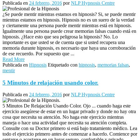
Publicada en
24 febrero, 2016
por
NLP Hypnosis Centre
¿Se puede mentir mientras estamos en hipnosis? Si, se puede mentir
mientras estamos en hipnosis. Hipnosis no es un suero de la verdad
y ciertamente una persona puede mentir mientras está en hipnosis.
Igualmente una persona puede crear memorias falsas cuando está en
hipnosis. ¿Hace esto que sea peligrosa la hipnosis? No. Lo
importante es que usted se de cuenta que si usted recupera una
memoria durante hipnosis, es necesario que haya una corroboración
de ese recuerdo. Por supuesto que ...
Read More
Publicada en
Hipnosis
Etiquetado con
hipnosis
,
memorias falsas
,
mentir
5 Minutos de relajación usando color.
Publicada en
24 febrero, 2016
por
NLP Hypnosis Centre
5 Minutos De Relajación Usando Color. Ojo ... cuando haga este
ejercicio asegúrese de estar en un lugar privado y donde no hay otra
cosa que necesita su atención. No haga este ejercicio mientras
maneja o hace una actividad que necesita su atención completa.
Consulte con su Doctor primero si está bajo tratamiento médico. Lea
todo el ejercicio primero antes de comenzar a hacerlo. Comience por
sentarse o acostarse en un lugar seguro, confortable y privado.