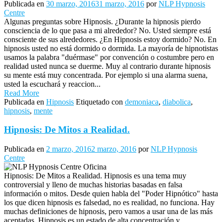
Publicada en
30 marzo, 2016
31 marzo, 2016
por
NLP Hypnosis
Centre
Algunas preguntas sobre Hipnosis. ¿Durante la hipnosis pierdo
consciencia de lo que pasa a mi alrededor? No. Usted siempre está
consciente de sus alrededores. ¿En Hipnosis estoy dormido? No. En
hipnosis usted no está dormido o dormida. La mayoría de hipnotistas
usamos la palabra "duérmase" por convención o costumbre pero en
realidad usted nunca se duerme. Muy al contrario durante hipnosis
su mente está muy concentrada. Por ejemplo si una alarma suena,
usted la escuchará y reaccion...
Read More
Publicada en
Hipnosis
Etiquetado con
demoniaca
,
diabolica
,
hipnosis
,
mente
Hipnosis: De Mitos a Realidad.
Publicada en
2 marzo, 2016
2 marzo, 2016
por
NLP Hypnosis
Centre
Hipnosis: De Mitos a Realidad. Hipnosis es una tema muy
controversial y lleno de muchas historias basadas en falsa
información o mitos. Desde quien habla del "Poder Hipnótico" hasta
los que dicen hipnosis es falsedad, no es realidad, no funciona. Hay
muchas definiciones de hipnosis, pero vamos a usar una de las más
aceptadas, Hipnosis es un estado de alta concentración y