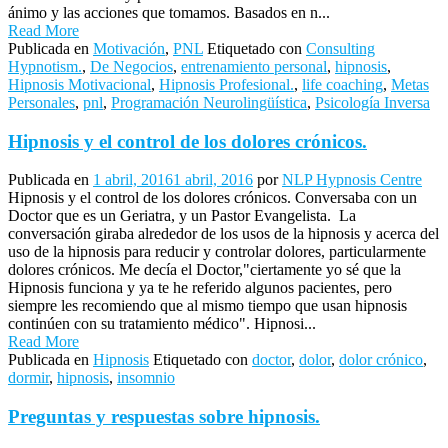
ánimo y las acciones que tomamos. Basados en n...
Read More
Publicada en
Motivación
,
PNL
Etiquetado con
Consulting
Hypnotism.
,
De Negocios
,
entrenamiento personal
,
hipnosis
,
Hipnosis Motivacional
,
Hipnosis Profesional.
,
life coaching
,
Metas
Personales
,
pnl
,
Programación Neurolingüística
,
Psicología Inversa
Hipnosis y el control de los dolores crónicos.
Publicada en
1 abril, 2016
1 abril, 2016
por
NLP Hypnosis Centre
Hipnosis y el control de los dolores crónicos. Conversaba con un
Doctor que es un Geriatra, y un Pastor Evangelista. La
conversación giraba alrededor de los usos de la hipnosis y acerca del
uso de la hipnosis para reducir y controlar dolores, particularmente
dolores crónicos. Me decía el Doctor,"ciertamente yo sé que la
Hipnosis funciona y ya te he referido algunos pacientes, pero
siempre les recomiendo que al mismo tiempo que usan hipnosis
continúen con su tratamiento médico". Hipnosi...
Read More
Publicada en
Hipnosis
Etiquetado con
doctor
,
dolor
,
dolor crónico
,
dormir
,
hipnosis
,
insomnio
Preguntas y respuestas sobre hipnosis.