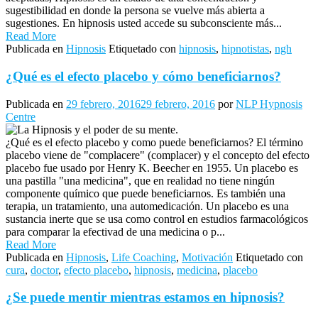
sugestibilidad en donde la persona se vuelve más abierta a
sugestiones. En hipnosis usted accede su subconsciente más...
Read More
Publicada en
Hipnosis
Etiquetado con
hipnosis
,
hipnotistas
,
ngh
¿Qué es el efecto placebo y cómo beneficiarnos?
Publicada en
29 febrero, 2016
29 febrero, 2016
por
NLP Hypnosis
Centre
¿Qué es el efecto placebo y como puede beneficiarnos? El término
placebo viene de "complacere" (complacer) y el concepto del efecto
placebo fue usado por Henry K. Beecher en 1955. Un placebo es
una pastilla "una medicina", que en realidad no tiene ningún
componente químico que puede beneficiarnos. Es también una
terapia, un tratamiento, una automedicación. Un placebo es una
sustancia inerte que se usa como control en estudios farmacológicos
para comparar la efectivad de una medicina o p...
Read More
Publicada en
Hipnosis
,
Life Coaching
,
Motivación
Etiquetado con
cura
,
doctor
,
efecto placebo
,
hipnosis
,
medicina
,
placebo
¿Se puede mentir mientras estamos en hipnosis?